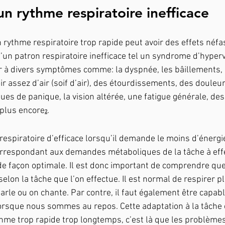
un rythme respiratoire inefficace
ythme respiratoire trop rapide peut avoir des effets néfas
’un patron respiratoire inefficace tel un syndrome d’hyperv
 à divers symptômes comme: la dyspnée, les bâillements, 
ir assez d’air (soif d’air), des étourdissements, des douleurs
ques de panique, la vision altérée, une fatigue générale, des 
 plus encore
.
2
respiratoire d’efficace lorsqu’il demande le moins d’énergie
orrespondant aux demandes métaboliques de la tâche à effe
de façon optimale. Il est donc important de comprendre qu
 selon la tâche que l’on effectue. Il est normal de respirer p
 parle ou on chante. Par contre, il faut également être capabl
orsque nous sommes au repos. Cette adaptation à la tâche es
thme trop rapide trop longtemps, c’est là que les problème