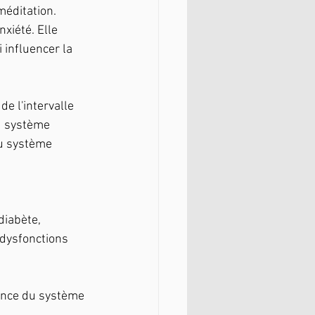
méditation.
xiété. Elle 
 influencer la 
e l'intervalle 
du système 
u système 
iabète, 
 dysfonctions 
ience du système 