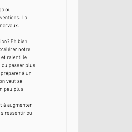
ga ou 
ventions. La 
 nerveux. 
ion? Eh bien 
ccélérer notre 
t ralenti le 
n ou passer plus 
e préparer à un 
'on veut se 
un peu plus 
nt à augmenter 
us ressentir ou 