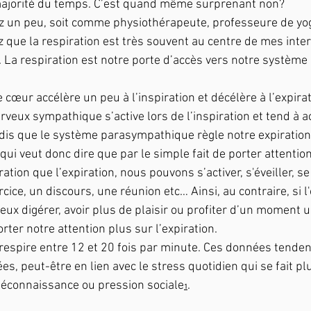
majorité du temps. C’est quand même surprenant non?
z un peu, soit comme physiothérapeute, professeure de yo
z que la respiration est très souvent au centre de mes inter
. La respiration est notre porte d’accès vers notre système
cœur accélère un peu à l’inspiration et décélère à l’expirat
veux sympathique s’active lors de l’inspiration et tend à a
is que le système parasympathique règle notre expiration e
ui veut donc dire que par le simple fait de porter attentio
ation que l’expiration, nous pouvons s’activer, s'éveiller, s
ercice, un discours, une réunion etc… Ainsi, au contraire, si l
eux digérer, avoir plus de plaisir ou profiter d’un moment 
ter notre attention plus sur l’expiration.
respire entre 12 et 20 fois par minute. Ces données tende
, peut-être en lien avec le stress quotidien qui se fait pl
méconnaissance ou pression sociale
. 
1