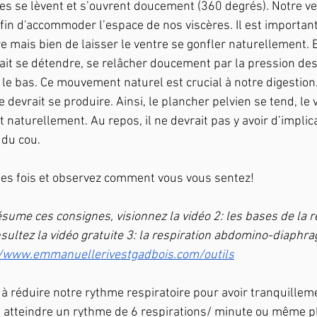
es se lèvent et s’ouvrent doucement (360 degrés). Notre ve
fin d'accommoder l’espace de nos viscères. Il est important
 mais bien de laisser le ventre se gonfler naturellement. E
ait se détendre, se relâcher doucement par la pression des
le bas. Ce mouvement naturel est crucial à notre digestion
se devrait se produire. Ainsi, le plancher pelvien se tend, le 
 naturellement. Au repos, il ne devrait pas y avoir d’implic
 du cou.
ues fois et observez comment vous vous sentez!
sume ces consignes, visionnez la vidéo 2: les bases de la r
nsultez la vidéo gratuite 3: la respiration abdomino-diaphr
//www.emmanuellerivestgadbois.com/outils
 à réduire notre rythme respiratoire pour avoir tranquillem
atteindre un rythme de 6 respirations/ minute ou même plu