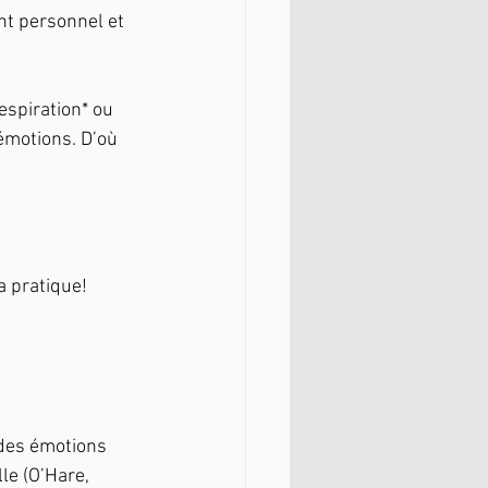
t personnel et 
espiration* ou 
émotions. D’où 
a pratique!
 des émotions 
le (O’Hare, 