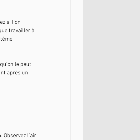
z si l’on 
ue travailler à 
stème 
qu’on le peut 
ent après un 
 Observez l’air 