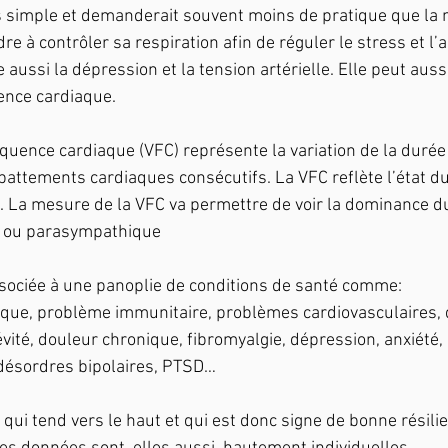
us simple et demanderait souvent moins de pratique que la 
e à contrôler sa respiration afin de réguler le stress et l’an
 aussi la dépression et la tension artérielle. Elle peut aussi
uence cardiaque.
réquence cardiaque (VFC) représente la variation de la durée d
battements cardiaques consécutifs.
 La
 VFC reflète l’état 
 La mesure de la VFC va permettre de voir la dominance d
 ou parasympathique 
sociée à une panoplie de conditions de santé comme:
que, problème immunitaire, problèmes cardiovasculaires, d
vité, douleur chronique, fibromyalgie, dépression, anxiété,
 désordres bipolaires, PTSD…
qui tend vers le haut et qui est donc signe de bonne résil