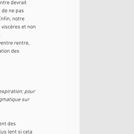
ntre devrait 
 de ne pas 
nfin, notre 
 viscères et non 
.
ventre rentre, 
ation des 
espiration; pour 
agmatique sur 
ent des 
s lent si cela 