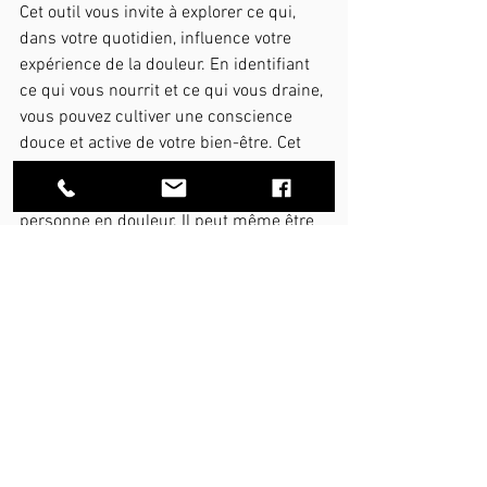
Cet outil vous invite à explorer ce qui, 
dans votre quotidien, influence votre 
expérience de la douleur. En identifiant 
ce qui vous nourrit et ce qui vous draine, 
vous pouvez cultiver une conscience 
douce et active de votre bien-être. Cet 
outil peut être utilisé sur soi, avec un 
proche ou en clinique avec une 
personne en douleur. Il peut même être 
utile pour les gens qui veulent 
simplement améliorer leur bien-être et 
mieux comprendre les diverses 
influences sur leur état physique et 
psychologique.
Je vous invite donc à lire notre prochain 
blogue qui entrera en profondeur dans 
cet outil super utile pour mieux 
comprendre ce qui influence la douleur 