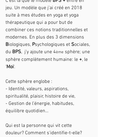
C’est là que le modèle 
BPS +
 entre en 
jeu. Un modèle que j’ai créé en 2018 
suite à mes études en yoga et yoga 
thérapeutique qui a pour but de 
combiner ces notions traditionnelles et 
modernes. En plus des 3 dimensions 
B
iologiques, 
P
sychologiques et 
S
ociales, 
du 
BPS
,  j’y ajoute une 4
 sphère; une 
ème
sphère complètement humaine: le 
+
, le 
'
Moi
'. 
Cette sphère englobe :
- Identité, valeurs, aspirations, 
spiritualité, plaisir, histoire de vie,
- Gestion de l’énergie, habitudes, 
équilibre quotidien…
Qui est la personne qui vit cette 
douleur? Comment s'identifie-t-elle? 