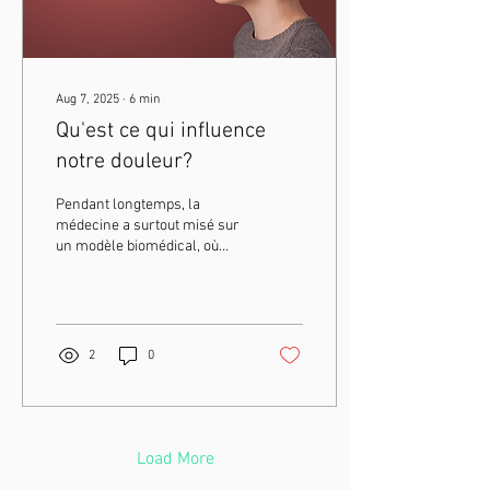
Aug 7, 2025
∙
6
min
Qu'est ce qui influence
notre douleur?
Pendant longtemps, la
médecine a surtout misé sur
un modèle biomédical, où
l’on cherchait une lésion
visible, un « problème
mécanique » à corriger. Mais
que faire lorsque la douleur
persiste, malgré des
2
0
examens normaux?
Lorsqu’elle devient
chronique, insidieuse, et
qu’elle s’invite dans toutes
les sphères de la vie? La
Load More
réponse ne se trouve pas