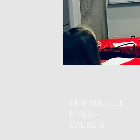
EMMANUELLE
RIVEST-
GADBOIS